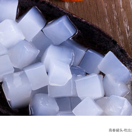
燕春罐头-吃出