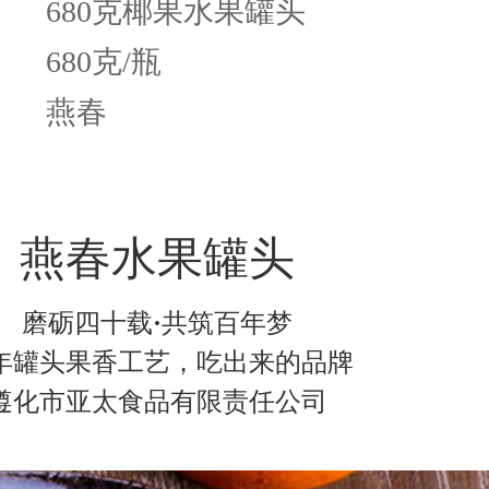
680克椰果水果罐头
680克/瓶
燕春
燕春水果罐头
磨砺四十载
·
共筑百年梦
0年罐头果香工艺，吃出来的品牌
遵化市亚太食品有限责任公司