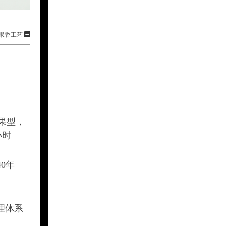
头果香工艺
果型，
小时
0年
理体系