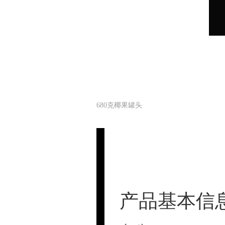
680克椰果罐头
产品基本信