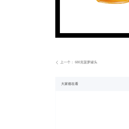
上一个：
680克菠萝罐头
ꄴ
大家都在看