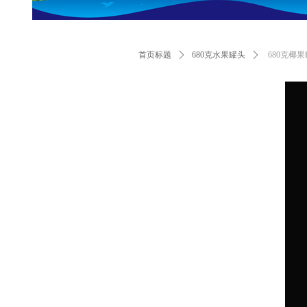
首页标题
ꄲ
680克水果罐头
ꄲ
680克椰