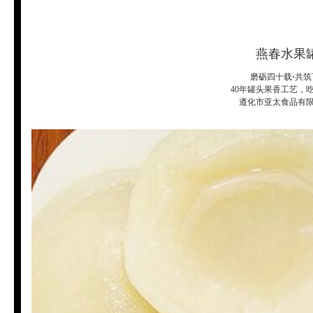
燕春水果
磨砺四十载
·
共筑
40年罐头果香工艺，
遵化市亚太食品有