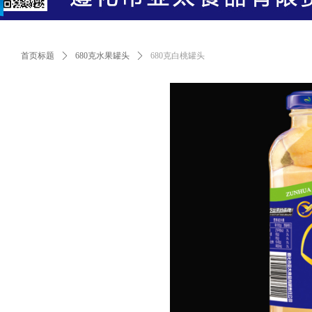
首页标题
ꄲ
680克水果罐头
ꄲ
680克白桃罐头