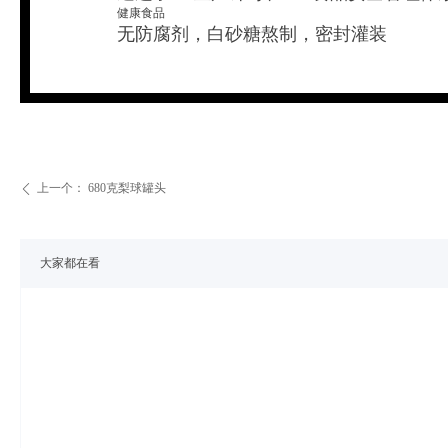
健康食品
无防腐剂，白砂糖熬制，密封灌装
上一个：
680克梨球罐头
ꄴ
大家都在看