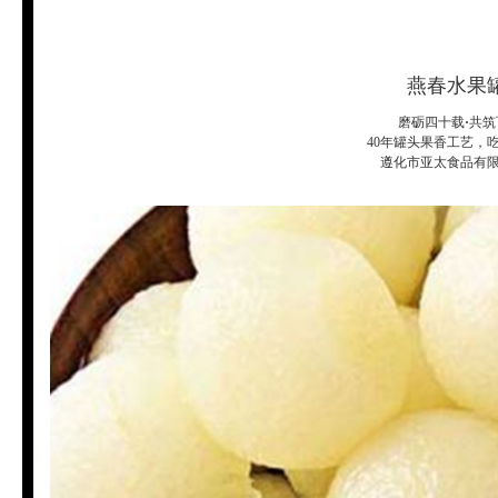
燕春水果
磨砺四十载
·
共筑
40年罐头果香工艺，
遵化市亚太食品有