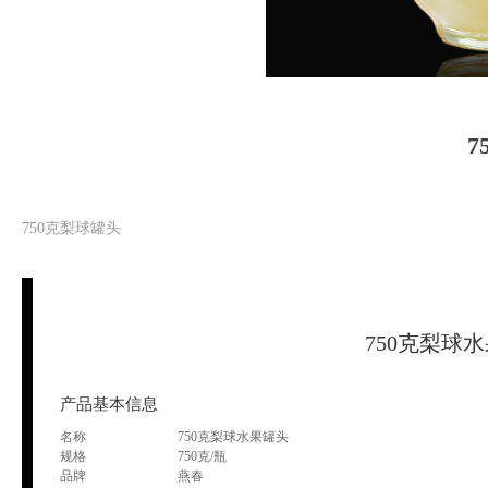
7
750克梨球罐头
750克梨球
产品基本信息
名称
750克梨球水果罐头
规格
750克/瓶
品牌
燕春