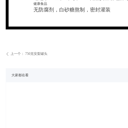
健康食品
无防腐剂，白砂糖熬制，密封灌装
上一个：
750克安梨罐头
ꄴ
大家都在看