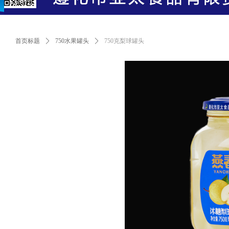
首页标题
ꄲ
750水果罐头
ꄲ
750克梨球罐头