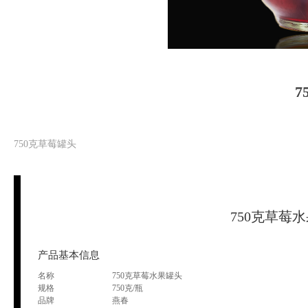
7
750克草莓罐头
750克草莓
产品基本信息
名称
750克草莓水果罐头
规格
750克/瓶
品牌
燕春