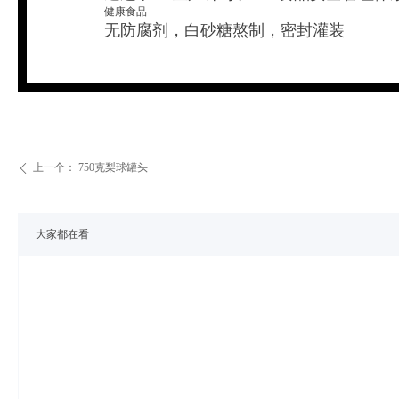
健康食品
无防腐剂，白砂糖熬制，密封灌装
上一个：
750克梨球罐头
ꄴ
大家都在看