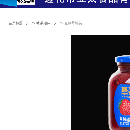
首页标题
ꄲ
750水果罐头
ꄲ
750克草莓罐头