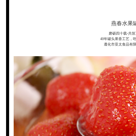
燕春水果
磨砺四十载
·
共筑
40年罐头果香工艺，
遵化市亚太食品有